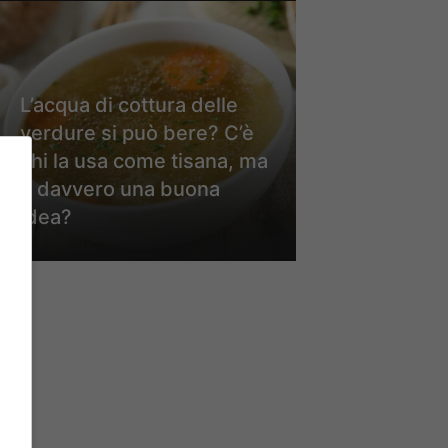
L’acqua di cottura delle
verdure si può bere? C’è
chi la usa come tisana, ma
è davvero una buona
idea?