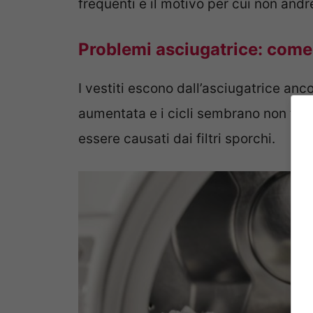
frequenti e il motivo per cui non and
Problemi asciugatrice: come pul
I vestiti escono dall’asciugatrice anc
aumentata e i cicli sembrano non ter
essere causati dai filtri sporchi.