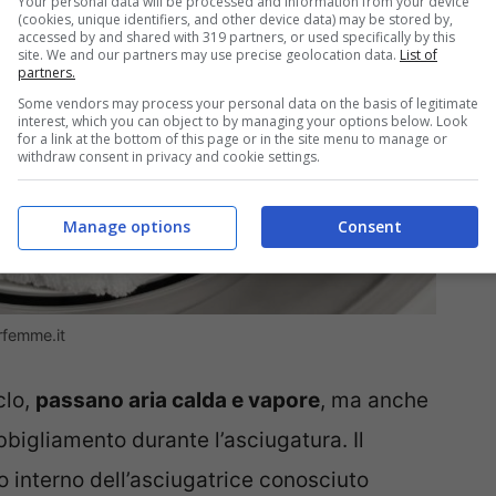
Your personal data will be processed and information from your device
(cookies, unique identifiers, and other device data) may be stored by,
accessed by and shared with 319 partners, or used specifically by this
site. We and our partners may use precise geolocation data.
List of
partners.
Some vendors may process your personal data on the basis of legitimate
interest, which you can object to by managing your options below. Look
for a link at the bottom of this page or in the site menu to manage or
withdraw consent in privacy and cookie settings.
Manage options
Consent
urfemme.it
clo,
passano aria calda e vapore
, ma anche
bbigliamento durante l’asciugatura. Il
io interno dell’asciugatrice conosciuto