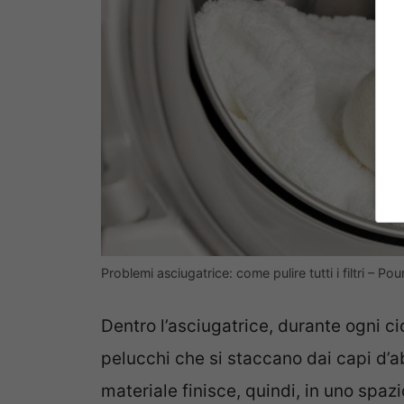
Problemi asciugatrice: come pulire tutti i filtri – Po
Dentro l’asciugatrice, durante ogni ci
pelucchi che si staccano dai capi d’a
materiale finisce, quindi, in uno spaz