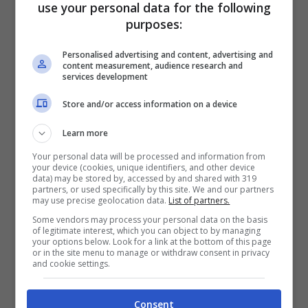
use your personal data for the following
purposes:
Sauvage, eau de toilette di
Dior
Personalised advertising and content, advertising and
content measurement, audience research and
services development
Una fragranza eau de toilette dalle note
Store and/or access information on a device
agrumate e dal cuore speziato, la pelle
Learn more
viene avvolta da un profumo legnoso e
Your personal data will be processed and information from
ambrato che lascia il segno. Pensata per
your device (cookies, unique identifiers, and other device
data) may be stored by, accessed by and shared with 319
partners, or used specifically by this site. We and our partners
chi ama lasciare un’impronta ovunque
may use precise geolocation data.
List of partners.
vada, è la fragranza che esprime
Some vendors may process your personal data on the basis
of legitimate interest, which you can object to by managing
freschezza e libertà. La puoi ottenere a
your options below. Look for a link at the bottom of this page
or in the site menu to manage or withdraw consent in privacy
and cookie settings.
poco meno di 70 euro
acquistando online
sul sito di
Sephora
. Il prezzo originale è di
Consent