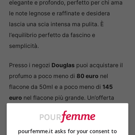
elegante e profondo, perfetto per chi ama
le note legnose e raffinate e desidera
lascia una scia intensa ma pulita. È
l’equilibrio perfetto da fascino e
semplicità.
Presso i negozi
Douglas
puoi acquistare il
profumo a poco meno di
80 euro
nel
flacone da 50ml e a poco meno di
145
euro
nel flacone più grande. Un’offerta
incredibile per chi desidera risparmiare
circa il 30% di sconto per l’acquisto del
profumo da uomo!
pourfemme.it asks for your consent to