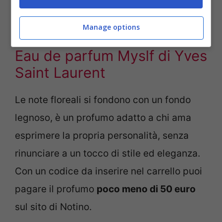
circa 115 euro, quindi è un affare da non
lasciarsi sfuggire!
Manage options
Eau de parfum Myslf di Yves
Saint Laurent
Le note floreali si fondono con un fondo
legnoso, è un profumo adatto a chi ama
esprimere la propria personalità, senza
rinunciare a un tocco di stile ed eleganza.
Con un codice da inserire nel carrello puoi
pagare il profumo
poco meno di 50 euro
sul sito di Notino.