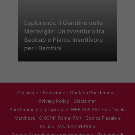
Esplorando il Giardino delle
Meraviglie: Un’avventura tra
Baobab e Piante Insettivore
per i Bambini
Chi siamo
-
Redazione
-
Contatta Pourfemme
-
Privacy Policy
-
Disclaimer
Pourfemme.it di proprietà di WEB 365 SRL - Via Nicola
Marchese 10, 00141 Roma (RM) - Codice Fiscale e
Partita I.V.A. 12279101005
Testata Giornalistica registrata presso il Tribunale di