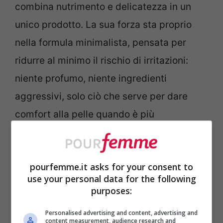
combina nutrimento e delicatezza in un
unico prodotto. La sua forza sta proprio
nella formula minimalista, pensata per
ridurre al minimo il rischio di irritazioni:
niente profumo, niente ingredienti
aggressivi, solo ciò che serve per dare
comfort alla pelle quando è più
vulnerabile. La
texture
è ricca senza
essere soffocante.
pourfemme.it asks for your consent to
use your personal data for the following
purposes:
Personalised advertising and content, advertising and
content measurement, audience research and