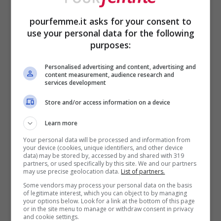
pourfemme.it asks for your consent to
use your personal data for the following
Mario Balotelli
sta per diventare
padre
, il
purposes:
centravanti della nazionale italiana aspetta
Personalised advertising and content, advertising and
content measurement, audience research and
un bambino dalla sua compagna, la ex
services development
gieffina
Raffaella Fico
. La bella Raffaella
Store and/or access information on a device
Fico in un’intervista esclusiva al
Learn more
settimanale “Chi” ha dato la notizia, è in
Your personal data will be processed and information from
your device (cookies, unique identifiers, and other device
attesa del suo primo figlio, il padre è super
data) may be stored by, accessed by and shared with 319
partners, or used specifically by this site. We and our partners
Mario che ha saputo del bimbo arrivo il
may use precise geolocation data.
List of partners.
giorno prima della semifinale con la
Some vendors may process your personal data on the basis
of legitimate interest, which you can object to by managing
your options below. Look for a link at the bottom of this page
Germania agli
Europei 2012
, partita in cui
or in the site menu to manage or withdraw consent in privacy
and cookie settings.