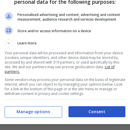
Per fare questi bangles servono pochissime
personal data for the following purposes:
il lavoro a maglia, continuate a leggere così
Personalised advertising and content, advertising and content
measurement, audience research and services development
o.
Store and/or access information on a device
Learn more
Your personal data will be processed and information from your device
(cookies, unique identifiers, and other device data) may be stored by,
accessed by and shared with 319 partners, or used specifically by this
site. We and our partners may use precise geolocation data.
List of
 da notte quello che volete
partners.
Some vendors may process your personal data on the basis of legitimate
interest, which you can object to by managing your options below. Look
for a link at the bottom of this page or in the site menu to manage or
withdraw consent in privacy and cookie settings.
Manage options
Consent