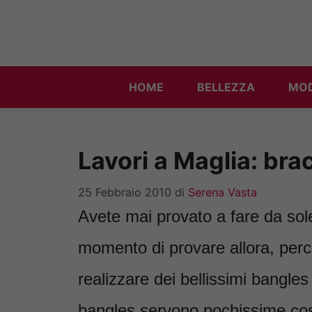
Vai
al
contenuto
HOME
BELLEZZA
MO
Lavori a Maglia: brac
25 Febbraio 2010
di
Serena Vasta
Avete mai provato a fare da sole i
momento di provare allora, perch
realizzare dei bellissimi bangles
bangles servono pochissime cos