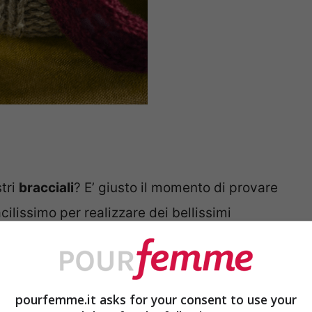
stri
bracciali
? E’ giusto il momento di provare
acilissimo per realizzare dei bellissimi
 ho visto per la prima volta bracciali ho
, subito dopo però ho pensato anche al lato
si congelerà più con i bracciali di plastica o
pourfemme.it asks for your consent to use your