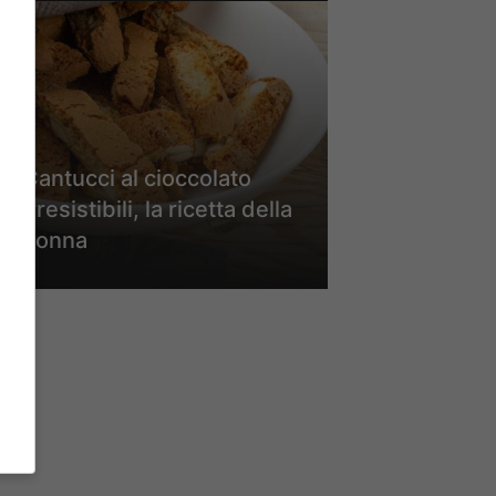
Cantucci al cioccolato
irresistibili, la ricetta della
nonna