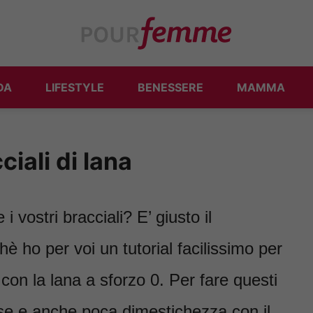
DA
LIFESTYLE
BENESSERE
MAMMA
ciali di lana
 vostri bracciali? E’ giusto il
è ho per voi un tutorial facilissimo per
 con la lana a sforzo 0. Per fare questi
e e anche poca dimestichezza con il