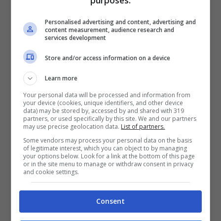
purposes:
morbidi e flessibili. Se invece si vogliono
Personalised advertising and content, advertising and
avere capelli mossi naturali, dopo aver
content measurement, audience research and
services development
fatto lo shampo tamponare i capelli con un
asciugamano ed eliminare l’eccesso di
Store and/or access information on a device
acqua con il phon, fino ad averli umidi.
Learn more
Your personal data will be processed and information from
your device (cookies, unique identifiers, and other device
Quindi attorcigliare le lunghezze fino a
data) may be stored by, accessed by and shared with 319
partners, or used specifically by this site. We and our partners
formare uno chignon alto da fissare con un
may use precise geolocation data.
List of partners.
Some vendors may process your personal data on the basis
elastico morbido di spugna, in modo che
of legitimate interest, which you can object to by managing
your options below. Look for a link at the bottom of this page
non dia fastidio durante la notte. Al
or in the site menu to manage or withdraw consent in privacy
and cookie settings.
mattino successivo muovere
semplicemente i capelli con le dita per un
Consent
effetto mosso molto naturale. Per avere i