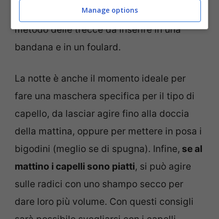
Manage options
capelli mossi si può provare anche il
metodo delle trecce da inserire in una
bandana e in un foulard.
La notte è anche il momento ideale per
fare una maschera specifica per il tipo di
capello, da lasciar agire fino alla doccia
della mattina, oppure per mettere in posa i
bigodini (meglio se di spugna). Infine,
se al
mattino i capelli sono piatti
, si può agire
sulle radici con uno shampo secco per
dare loro più volume. Con questi consigli