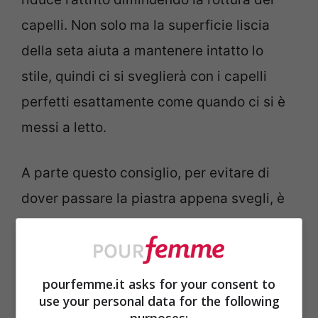
capelli. Non solo ma la superficie liscia
della seta aiuta a mantenere intatto lo
stile, quindi ci si sveglierà con i capelli
perfetti esattamente come quando ci si è
messi a letto.
A parte questo consiglio, per evitare di
dover passare la piastra appena svegli, è
opportuno non andare mai a dormire con i
capelli bagnati. Usare invece un siero o un
olio naturale per togliere nodi ed
pourfemme.it asks for your consent to
use your personal data for the following
elettrostaticità, per svegliarsi con i capelli