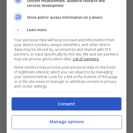
content measurement, audience research and
services development
una ballerina in pelle o un mocassino. Per il
Store and/or access information on a device
ristorante, un abito midi in georgette, un
Learn more
tacco medio, una pochette. Colori?
Il
Your personal data will be processed and information from
bianco è sempre azzeccato a Pasqua
, ma
your device (cookies, unique identifiers, and other device
data) may be stored by, accessed by and shared with 319
anche il beige, il rosa antico, il verde
partners, or used specifically by this site. We and our partners
may use precise geolocation data.
List of partners.
salvia. Per gli uomini, a casa vanno bene
Some vendors may process your personal data on the basis
of legitimate interest, which you can object to by managing
pantaloni di cotone, camicia e giacca, ma
your options below. Look for a link at the bottom of this page
or in the site menu to manage or withdraw consent in privacy
niente cravatta.
and cookie settings.
Al ristorante si può
aggiungere la cravatta
,
Consent
magari in seta, e un paio di scarpe di cuoio
Manage options
lucide. E poi c’è il dettaglio che molti