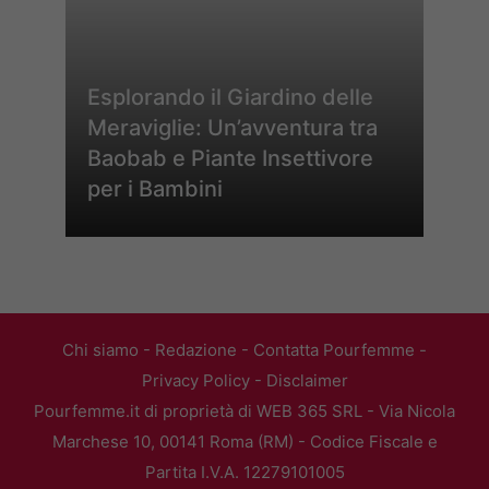
Esplorando il Giardino delle
Meraviglie: Un’avventura tra
Baobab e Piante Insettivore
per i Bambini
Chi siamo
-
Redazione
-
Contatta Pourfemme
-
Privacy Policy
-
Disclaimer
Pourfemme.it di proprietà di WEB 365 SRL - Via Nicola
Marchese 10, 00141 Roma (RM) - Codice Fiscale e
Partita I.V.A. 12279101005