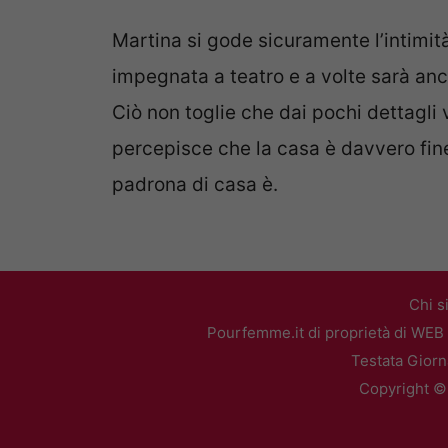
Martina si gode sicuramente l’intimità 
impegnata a teatro e a volte sarà anche
Ciò non toglie che dai pochi dettagli vi
percepisce che la casa è davvero fin
padrona di casa è.
Chi s
Pourfemme.it di proprietà di WEB 
Testata Giorn
Copyright ©2