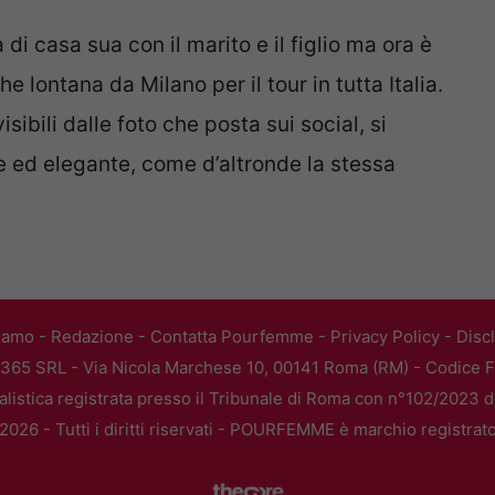
di casa sua con il marito e il figlio ma ora è
 lontana da Milano per il tour in tutta Italia.
sibili dalle foto che posta sui social, si
e ed elegante, come d’altronde la stessa
iamo
-
Redazione
-
Contatta Pourfemme
-
Privacy Policy
-
Disc
365 SRL - Via Nicola Marchese 10, 00141 Roma (RM) - Codice Fi
alistica registrata presso il Tribunale di Roma con n°102/2023 
026 - Tutti i diritti riservati - POURFEMME è marchio registrat