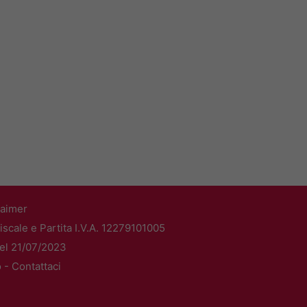
laimer
scale e Partita I.V.A. 12279101005
del 21/07/2023
o -
Contattaci