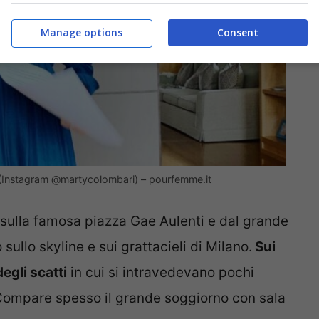
Manage options
Consent
o (Instagram @martycolombari) – pourfemme.it
a sulla famosa piazza Gae Aulenti e dal grande
sullo skyline e sui grattacieli di Milano.
Sui
egli scatti
in cui si intravedevano pochi
. Compare spesso il grande soggiorno con sala