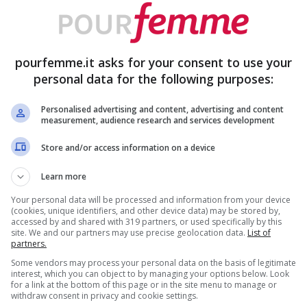
 nel cuore di Milano
uo marito, l’ex calciatore Billy Costacurta e
pourfemme.it asks for your consent to use your
 moderna ma molto chic
che ha come vista i
personal data for the following purposes:
Personalised advertising and content, advertising and content
measurement, audience research and services development
Store and/or access information on a device
Learn more
Your personal data will be processed and information from your device
(cookies, unique identifiers, and other device data) may be stored by,
accessed by and shared with 319 partners, or used specifically by this
site. We and our partners may use precise geolocation data.
List of
partners.
Some vendors may process your personal data on the basis of legitimate
interest, which you can object to by managing your options below. Look
for a link at the bottom of this page or in the site menu to manage or
withdraw consent in privacy and cookie settings.