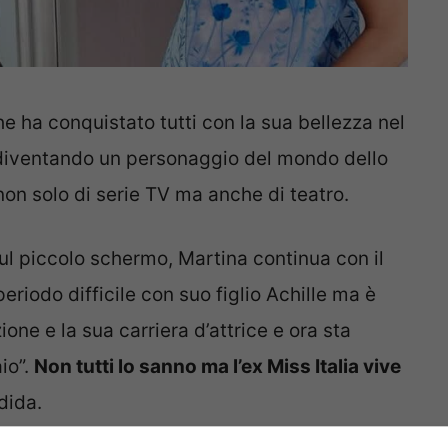
he ha conquistato tutti con la sua bellezza nel
, diventando un personaggio del mondo dello
non solo di serie TV ma anche di teatro.
sul piccolo schermo, Martina continua con il
eriodo difficile con suo figlio Achille ma è
ione e la sua carriera d’attrice e ora sta
io”.
Non tutti lo sanno ma l’ex Miss Italia vive
dida.