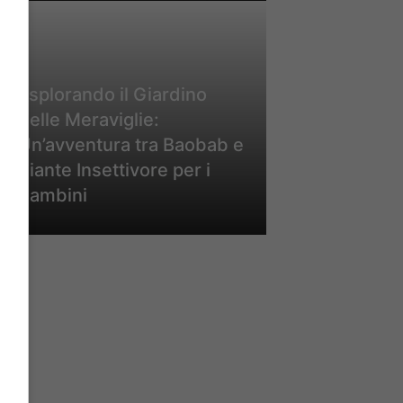
Esplorando il Giardino
delle Meraviglie:
Un’avventura tra Baobab e
Piante Insettivore per i
Bambini