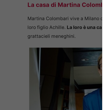
La casa di Martina Colombari
Martina Colombari vive a Milano con s
loro figlio Achille.
La loro è una casa
grattacieli meneghini.