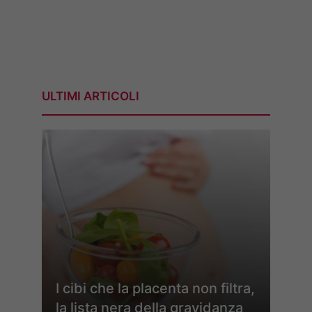
ULTIMI ARTICOLI
I cibi che la placenta non filtra,
la lista nera della gravidanza