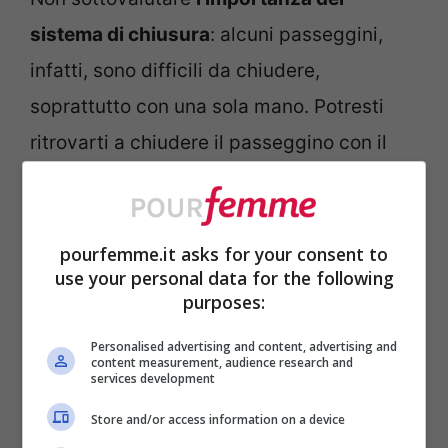
sistema di chiusura
: alcuni passeggini,
infatti, sono difficili da chiudere,
soprattutto con una sola mano. Potresti
ritrovarti a chiudere il passeggino con il
bimbo in braccio, per questo motivo
potrebbe tornare molto utile e
confortevole un sistema di apertura o
pourfemme.it asks for your consent to
use your personal data for the following
chiusura da azionare con una mano sola!
purposes:
Personalised advertising and content, advertising and
Se il tuo obiettivo è portare il bimbo a fare
content measurement, audience research and
services development
lunghe passeggiate, specialmente su
Store and/or access information on a device
percorsi irregolare, l’ideale sarebbe optare