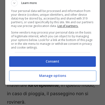
per un passeggino a tre ruote, ovvero un
Learn more
modello da trekking
. Quest’ultimo, inoltre,
Your personal data will be processed and information from
your device (cookies, unique identifiers, and other device
data) may be stored by, accessed by and shared with 319
risulta anche abbastanza pesante e
partners, or used specifically by this site. We and our partners
may use precise geolocation data.
List of partners.
ingombrante,.
Some vendors may process your personal data on the basis
of legitimate interest, which you can object to by managing
your options below. Look for a link at the bottom of this page
Un altro fattore da non sottovalutare è la
or in the site menu to manage or withdraw consent in privacy
and cookie settings.
cappottina
: deve riparare il bambino dal
sole o durante le stagioni più fredde,
Consent
quindi sarà utile avere anche una
Manage options
copertura per le gambe. Sceglila di un
materiale
idrorepellente
, in questo modo,
in caso di pioggia, il passeggino non si
rovinerà.